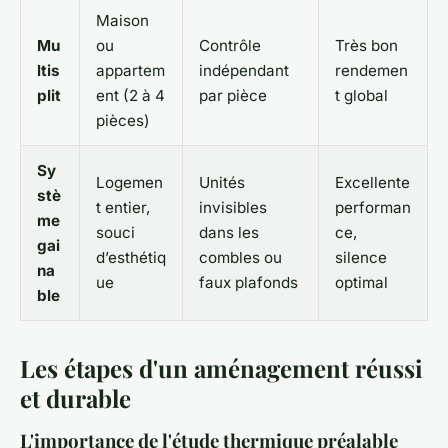
Maison
Mu
ou
Contrôle
Très bon
ltis
appartem
indépendant
rendemen
plit
ent (2 à 4
par pièce
t global
pièces)
Sy
Logemen
Unités
Excellente
stè
t entier,
invisibles
performan
me
souci
dans les
ce,
gai
d’esthétiq
combles ou
silence
na
ue
faux plafonds
optimal
ble
Les étapes d'un aménagement réussi
et durable
L'importance de l'étude thermique préalable