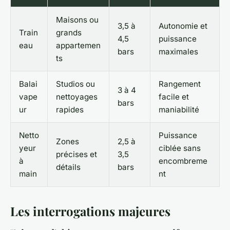
Maisons ou
3,5 à
Autonomie et
Train
grands
4,5
puissance
eau
appartemen
bars
maximales
ts
Balai
Studios ou
Rangement
3 à 4
vape
nettoyages
facile et
bars
ur
rapides
maniabilité
Netto
Puissance
Zones
2,5 à
yeur
ciblée sans
précises et
3,5
à
encombreme
détails
bars
main
nt
Les interrogations majeures