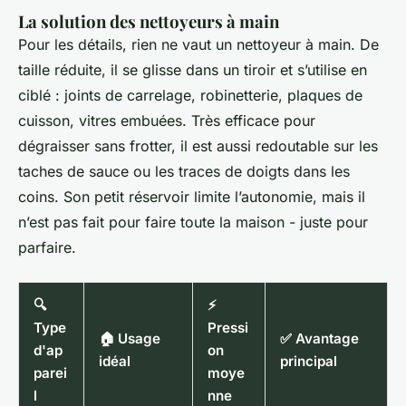
La solution des nettoyeurs à main
Pour les détails, rien ne vaut un nettoyeur à main. De
taille réduite, il se glisse dans un tiroir et s’utilise en
ciblé : joints de carrelage, robinetterie, plaques de
cuisson, vitres embuées. Très efficace pour
dégraisser sans frotter, il est aussi redoutable sur les
taches de sauce ou les traces de doigts dans les
coins. Son petit réservoir limite l’autonomie, mais il
n’est pas fait pour faire toute la maison - juste pour
parfaire.
🔍
⚡
Type
Pressi
🏠 Usage
✅ Avantage
d'ap
on
idéal
principal
parei
moye
l
nne